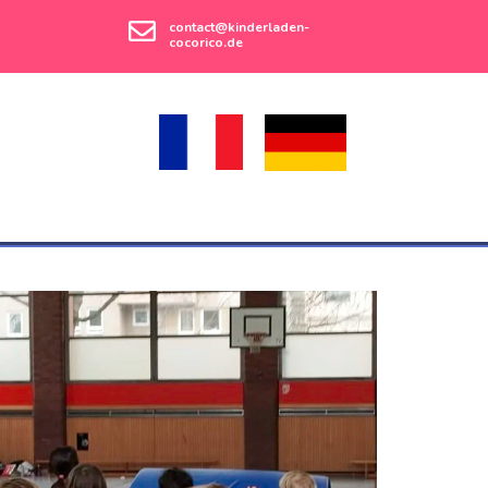
contact@kinderladen-
cocorico.de