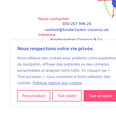
Nous contacter
030 257 996 26
contact@kinderladen-cocorico.de
Adresse
Kindergarten Cocorico & Co.
Kluckstraße 29
Nous respectons votre vie privée.
10785 Berlin
Horaires d'ouverture
Nous utilisons des cookies pour améliorer votre expérienc
Du lundi-vendredi
de navigation, diffuser des publicités ou des contenus
7:45AM - 17:00PM
personnalisés et analyser notre trafic. En cliquant sur «
Mentions légales et politique de
confidentialité
Tout accepter », vous consentez à notre utilisation des
cookies.
Politique relative aux cookies
Personnaliser
Tout rejeter
Tout accepter