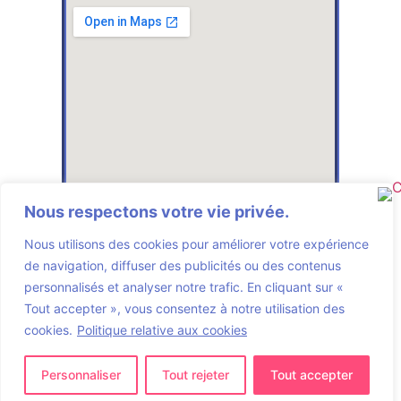
Nous respectons votre vie privée.
Nous utilisons des cookies pour améliorer votre expérience
de navigation, diffuser des publicités ou des contenus
Nous contacter
personnalisés et analyser notre trafic. En cliquant sur «
030 257 996 26
contact@kinderladen-cocorico.de
Tout accepter », vous consentez à notre utilisation des
cookies.
Politique relative aux cookies
Adresse
Kindergarten Cocorico & Co.
Personnaliser
Tout rejeter
Tout accepter
Kluckstraße 29