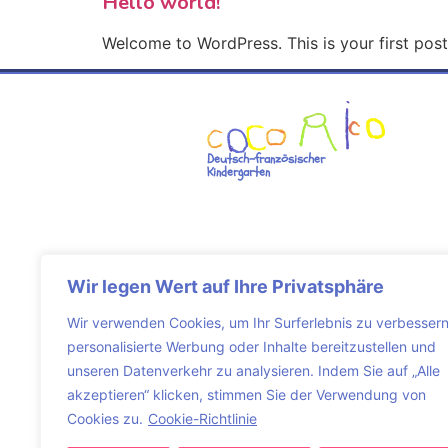
Hello world!
Welcome to WordPress. This is your first post. 
Deutsch-französischer
Kindergarten
Wir legen Wert auf Ihre Privatsphäre
Kontaktaufnahme
Wir verwenden Cookies, um Ihr Surferlebnis zu verbessern
030 257 996 26
personalisierte Werbung oder Inhalte bereitzustellen und
contact@kinderladen-cocorico.de
Adresse
unseren Datenverkehr zu analysieren. Indem Sie auf „Alle
Kindergarten Cocorico & Co.
akzeptieren“ klicken, stimmen Sie der Verwendung von
Kluckstraße 29
Cookies zu.
Cookie-Richtlinie
10785 Berlin