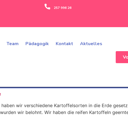
257 996 26
Team
Pädagogik
Kontakt
Aktuelles
V
e
l haben wir verschiedene Kartoffelsorten in die Erde gese
urden wir belohnt. Wir haben die reifen Kartoffeln geern